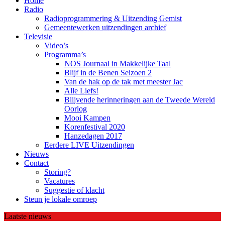
Home
Radio
Radioprogrammering & Uitzending Gemist
Gemeentewerken uitzendingen archief
Televisie
Video’s
Programma’s
NOS Journaal in Makkelijke Taal
Blijf in de Benen Seizoen 2
Van de hak op de tak met meester Jac
Alle Liefs!
Blijvende herinneringen aan de Tweede Wereld
Oorlog
Mooi Kampen
Korenfestival 2020
Hanzedagen 2017
Eerdere LIVE Uitzendingen
Nieuws
Contact
Storing?
Vacatures
Suggestie of klacht
Steun je lokale omroep
Laatste nieuws