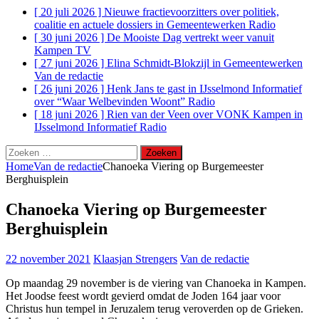
[ 20 juli 2026 ]
Nieuwe fractievoorzitters over politiek,
coalitie en actuele dossiers in Gemeentewerken
Radio
[ 30 juni 2026 ]
De Mooiste Dag vertrekt weer vanuit
Kampen
TV
[ 27 juni 2026 ]
Elina Schmidt-Blokzijl in Gemeentewerken
Van de redactie
[ 26 juni 2026 ]
Henk Jans te gast in IJsselmond Informatief
over “Waar Welbevinden Woont”
Radio
[ 18 juni 2026 ]
Rien van der Veen over VONK Kampen in
IJsselmond Informatief
Radio
Zoeken
naar:
Home
Van de redactie
Chanoeka Viering op Burgemeester
Berghuisplein
Chanoeka Viering op Burgemeester
Berghuisplein
22 november 2021
Klaasjan Strengers
Van de redactie
Op maandag 29 november is de viering van Chanoeka in Kampen.
Het Joodse feest wordt gevierd omdat de Joden 164 jaar voor
Christus hun tempel in Jeruzalem terug veroverden op de Grieken.