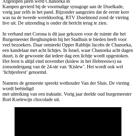
Afgelopen jaren werd Chanoeka in
Kampen gevierd bij de voormalige synagoge aan de IJsselkade,
vorig jaar zelfs in het pand. Bijzonder aangezien dat de eerste keer
was na de tweede wereldoorlog. RTV IJsselmond zond de viering
live uit. De uitzending is onder dit bericht terug te zien.
In verband met Corona is dit jaar gekozen voor de ruimte die het
Burgemeester Berghuisplein bij het Stadhuis te bieden heeft voor
veel bezoekers. Daar ontsteekt Opper Rabbijn Jacobs de Chanoeka,
een kandelaar met acht lichtjes. In Israel, waar Chanoeka acht dagen
duurt, is de gewoonte dat iedere dag een lichtje wordt opgestoken.
Het feest is altijd eind november (kislew in het Hebreeuws) na
zonsondergang van de 24-ste van ‘Kislew’. Het wordt ook wel
‘lichtjesfeest’ genoemd.
Namens de gemeente spreekt wethouder Van der Sluis. De viering
wordt beëindigd
met uitreiking van een traktatie. Vorig jaar deelde oud burgemeester
Bort Koelewijn chocolade uit.