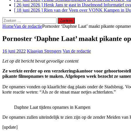
[ 26 juni 2026 ]
Henk Jans te gast in IJsselmond Informatief 
[ 18 juni 2026 ]
Rien van der Veen over VONK Kampen in IJs
Zoeken
naar:
Home
Van de redactie
Pornoster ‘Daphne Laat’ maakt pikante opname
Pornoster ‘Daphne Laat’ maakt pikante o
16 juni 2022
Klaasjan Strengers
Van de redactie
Let op dit bericht bevat gevoelige content
Ze werkte eerder op een verzekeringskantoor voor gehoortoestel
pikante filmopnames te maken. Afgelopen week bezocht ze sa
De opnames vonden op klaarlichte dag plaats onder de Stadsbrug. Voo
korte reactie weten: “Als ze de straat maar netjes achterlaten.”
Daphne Laat tijdens opnames in Kampen
De opnames zullen uiteindelijk te zien zijn op de zender Meiden van
[update]