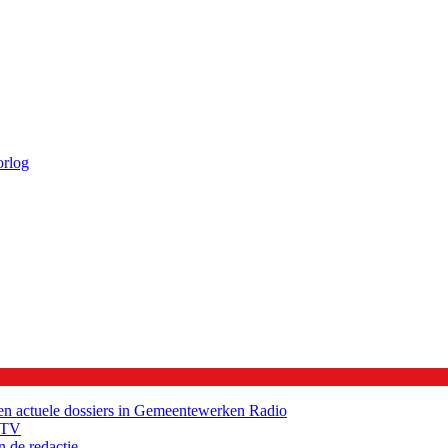
orlog
ie en actuele dossiers in Gemeentewerken
Radio
TV
n de redactie