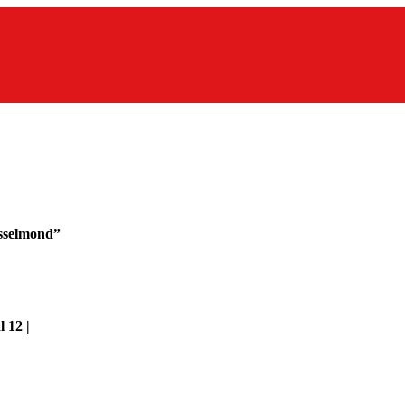
sselmond”
 12 |