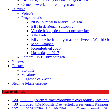
Radioprogrammering & Uitzending Gemist
Gemeentewerken uitzendingen archief
Televisie
Video’s
Programma’s
NOS Journaal in Makkelijke Taal
Blijf in de Benen Seizoen 2
Van de hak op de tak met meester Jac
Alle Liefs!
Blijvende herinneringen aan de Tweede Wereld O
Mooi Kampen
Korenfestival 2020
Hanzedagen 2017
Eerdere LIVE Uitzendingen
Nieuws
Contact
Storing?
Vacatures
Suggestie of klacht
Steun je lokale omroep
Laatste nieuws
[ 20 juli 2026 ]
Nieuwe fractievoorzitters over politiek, coalit
[ 30 juni 2026 ]
De Mooiste Dag vertrekt weer vanuit Kampen
[ 27 juni 2026 ]
Elina Schmidt-Blokzijl in Gemeentewerken
Va