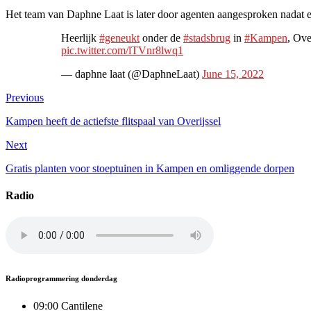
Het team van Daphne Laat is later door agenten aangesproken nadat er
Heerlijk
#geneukt
onder de
#stadsbrug
in
#Kampen
, Ove
pic.twitter.com/lTVnr8lwq1
— daphne laat (@DaphneLaat)
June 15, 2022
Previous
Kampen heeft de actiefste flitspaal van Overijssel
Next
Gratis planten voor stoeptuinen in Kampen en omliggende dorpen
Radio
Radioprogrammering donderdag
09:00 Cantilene