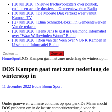
[ 20 juli 2026 ]
Nieuwe fractievoorzitters over politiek,
coalitie en actuele dossiers in Gemeentewerken
Radio
[ 30 juni 2026 ]
De Mooiste Dag vertrekt weer vanuit
Kampen
TV
[ 27 juni 2026 ]
Elina Schmidt-Blokzijl in Gemeentewerken
Van de redactie
[ 26 juni 2026 ]
Henk Jans te gast in IJsselmond Informatief
over “Waar Welbevinden Woont”
Radio
[ 18 juni 2026 ]
Rien van der Veen over VONK Kampen in
IJsselmond Informatief
Radio
Zoeken
naar:
Home
Sport
DOS Kampen gaat met zure nederlaag de winterstop in
DOS Kampen gaat met zure nederlaag de
winterstop in
11 december 2022
Eddie Boom
Sport
Onder grauwe en winterse condities op sportpark De Maten mocht
DOS proberen om in de laatste competitiewedstrijd voor de