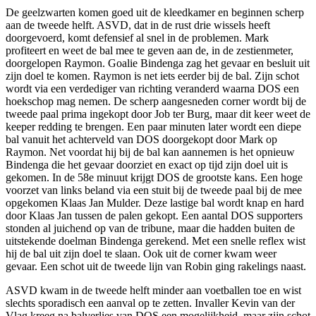
De geelzwarten komen goed uit de kleedkamer en beginnen scherp
aan de tweede helft. ASVD, dat in de rust drie wissels heeft
doorgevoerd, komt defensief al snel in de problemen. Mark
profiteert en weet de bal mee te geven aan de, in de zestienmeter,
doorgelopen Raymon. Goalie Bindenga zag het gevaar en besluit uit
zijn doel te komen. Raymon is net iets eerder bij de bal. Zijn schot
wordt via een verdediger van richting veranderd waarna DOS een
hoekschop mag nemen. De scherp aangesneden corner wordt bij de
tweede paal prima ingekopt door Job ter Burg, maar dit keer weet de
keeper redding te brengen. Een paar minuten later wordt een diepe
bal vanuit het achterveld van DOS doorgekopt door Mark op
Raymon. Net voordat hij bij de bal kan aannemen is het opnieuw
Bindenga die het gevaar doorziet en exact op tijd zijn doel uit is
gekomen. In de 58e minuut krijgt DOS de grootste kans. Een hoge
voorzet van links beland via een stuit bij de tweede paal bij de mee
opgekomen Klaas Jan Mulder. Deze lastige bal wordt knap en hard
door Klaas Jan tussen de palen gekopt. Een aantal DOS supporters
stonden al juichend op van de tribune, maar die hadden buiten de
uitstekende doelman Bindenga gerekend. Met een snelle reflex wist
hij de bal uit zijn doel te slaan. Ook uit de corner kwam weer
gevaar. Een schot uit de tweede lijn van Robin ging rakelings naast.
ASVD kwam in de tweede helft minder aan voetballen toe en wist
slechts sporadisch een aanval op te zetten. Invaller Kevin van der
Vlag kreeg na balverlies van DOS een mogelijkheid, maar zijn schot