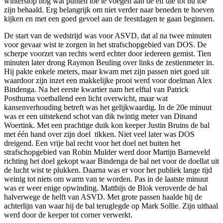
winterstop nog wat punten toe te voegen aan de elf die tot nu toe
zijn behaald. Erg belangrijk om niet verder naar beneden te hoeven
kijken en met een goed gevoel aan de feestdagen te gaan beginnen.
De start van de wedstrijd was voor ASVD, dat al na twee minuten
voor gevaar wist te zorgen in het strafschopgebied van DOS. De
scherpe voorzet van rechts werd echter door iedereen gemist. Tien
minuten later drong Raymon Beuling over links de zestienmeter in.
Hij pakte enkele meters, maar kwam met zijn passen niet goed uit
waardoor zijn inzet een makkelijke prooi werd voor doelman Alex
Bindenga. Na het eerste kwartier nam het elftal van Patrick
Posthuma voetballend een licht overwicht, maar wat
kansenverhouding betreft was het gelijkwaardig. In de 20e minuut
was er een uitstekend schot van dik twintig meter van Dinand
Woertink. Met een prachtige duik kon keeper Justin Bruins de bal
met één hand over zijn doel tikken. Niet veel later was DOS
dreigend. Een vrije bal recht voor het doel net buiten het
strafschopgebied van Robin Mulder werd door Martijn Barneveld
richting het doel gekopt waar Bindenga de bal net voor de doellat uit
de lucht wist te plukken. Daarna was er voor het publiek lange tijd
weinig tot niets om warm van te worden. Pas in de laatste minuut
was er weer enige opwinding. Matthijs de Blok veroverde de bal
halverwege de helft van ASVD. Met grote passen haalde hij de
achterlijn van waar hij de bal teruglegde op Mark Sollie. Zijn uithaal
werd door de keeper tot corner verwerkt.