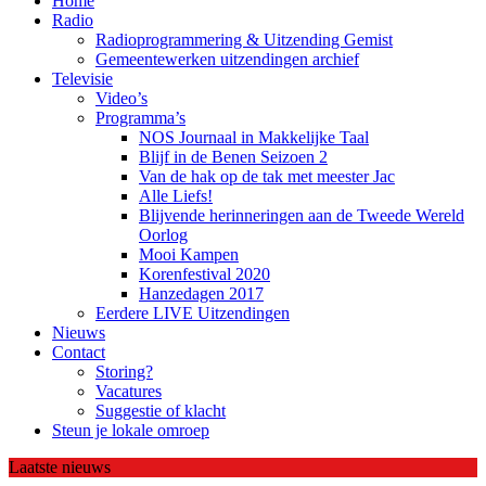
Home
Radio
Radioprogrammering & Uitzending Gemist
Gemeentewerken uitzendingen archief
Televisie
Video’s
Programma’s
NOS Journaal in Makkelijke Taal
Blijf in de Benen Seizoen 2
Van de hak op de tak met meester Jac
Alle Liefs!
Blijvende herinneringen aan de Tweede Wereld
Oorlog
Mooi Kampen
Korenfestival 2020
Hanzedagen 2017
Eerdere LIVE Uitzendingen
Nieuws
Contact
Storing?
Vacatures
Suggestie of klacht
Steun je lokale omroep
Laatste nieuws