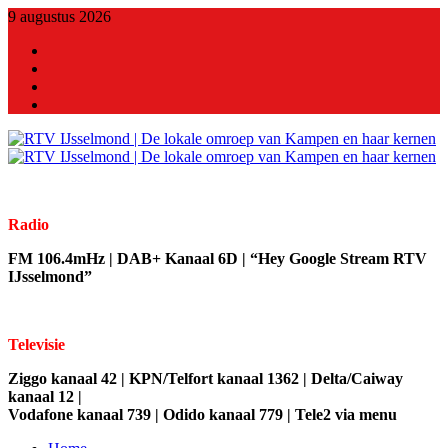
9 augustus 2026
X
Facebook
Youtube
Linkedin
Radio
FM 106.4mHz | DAB+ Kanaal 6D | “Hey Google Stream RTV
IJsselmond”
Televisie
Ziggo kanaal 42 | KPN/Telfort kanaal 1362 | Delta/Caiway
kanaal 12 |
Vodafone kanaal 739 | Odido kanaal 779 | Tele2 via menu