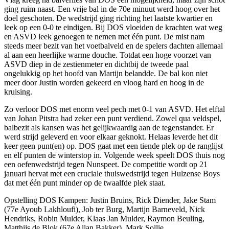
ging ruim naast. Een vrije bal in de 70e minuut werd hoog over het
doel geschoten. De wedstrijd ging richting het laatste kwartier en
leek op een 0-0 te eindigen. Bij DOS vloeiden de krachten wat weg
en ASVD leek genoegen te nemen met één punt. De mist nam
steeds meer bezit van het voetbalveld en de spelers dachten allemaal
al aan een heerlijke warme douche. Totdat een hoge voorzet van
ASVD diep in de zestienmeter en dichtbij de tweede paal
ongelukkig op het hoofd van Martijn belandde. De bal kon niet
meer door Justin worden gekeerd en vloog hard en hoog in de
kruising.
Zo verloor DOS met enorm veel pech met 0-1 van ASVD. Het elftal
van Johan Pitstra had zeker een punt verdiend. Zowel qua veldspel,
balbezit als kansen was het gelijkwaardig aan de tegenstander. Er
werd strijd geleverd en voor elkaar geknokt. Helaas leverde het dit
keer geen punt(en) op. DOS gaat met een tiende plek op de ranglijst
en elf punten de winterstop in. Volgende week speelt DOS thuis nog
een oefenwedstrijd tegen Nunspeet. De competitie wordt op 21
januari hervat met een cruciale thuiswedstrijd tegen Hulzense Boys
dat met één punt minder op de twaalfde plek staat.
Opstelling DOS Kampen: Justin Bruins, Rick Diender, Jake Stam
(77e Ayoub Lakhloufi), Job ter Burg, Martijn Barneveld, Nick
Hendriks, Robin Mulder, Klaas Jan Mulder, Raymon Beuling,
Matthijs de Blok (67e Allan Bakker), Mark Sollie.