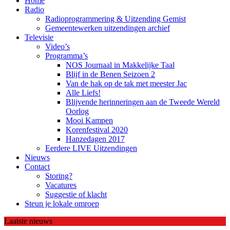
Home
Radio
Radioprogrammering & Uitzending Gemist
Gemeentewerken uitzendingen archief
Televisie
Video’s
Programma’s
NOS Journaal in Makkelijke Taal
Blijf in de Benen Seizoen 2
Van de hak op de tak met meester Jac
Alle Liefs!
Blijvende herinneringen aan de Tweede Wereld
Oorlog
Mooi Kampen
Korenfestival 2020
Hanzedagen 2017
Eerdere LIVE Uitzendingen
Nieuws
Contact
Storing?
Vacatures
Suggestie of klacht
Steun je lokale omroep
Laatste nieuws