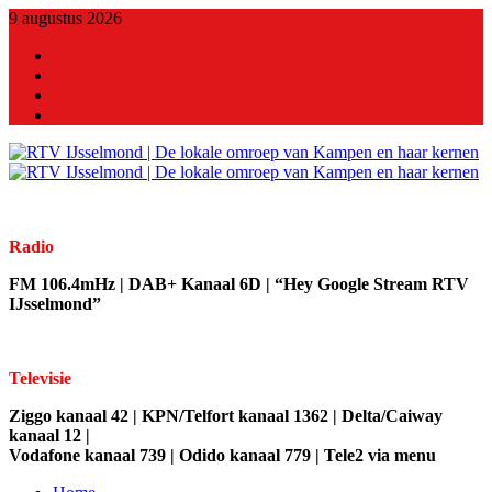
9 augustus 2026
X
Facebook
Youtube
Linkedin
Radio
FM 106.4mHz | DAB+ Kanaal 6D | “Hey Google Stream RTV
IJsselmond”
Televisie
Ziggo kanaal 42 | KPN/Telfort kanaal 1362 | Delta/Caiway
kanaal 12 |
Vodafone kanaal 739 | Odido kanaal 779 | Tele2 via menu