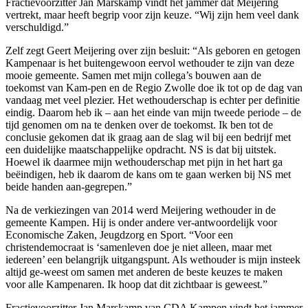
Fractievoorzitter Jan Marskamp vindt het jammer dat Meijering
vertrekt, maar heeft begrip voor zijn keuze. “Wij zijn hem veel dank
verschuldigd.”
Zelf zegt Geert Meijering over zijn besluit: “Als geboren en getogen
Kampenaar is het buitengewoon eervol wethouder te zijn van deze
mooie gemeente. Samen met mijn collega’s bouwen aan de
toekomst van Kam-pen en de Regio Zwolle doe ik tot op de dag van
vandaag met veel plezier. Het wethouderschap is echter per definitie
eindig. Daarom heb ik – aan het einde van mijn tweede periode – de
tijd genomen om na te denken over de toekomst. Ik ben tot de
conclusie gekomen dat ik graag aan de slag wil bij een bedrijf met
een duidelijke maatschappelijke opdracht. NS is dat bij uitstek.
Hoewel ik daarmee mijn wethouderschap met pijn in het hart ga
beëindigen, heb ik daarom de kans om te gaan werken bij NS met
beide handen aan-gegrepen.”
Na de verkiezingen van 2014 werd Meijering wethouder in de
gemeente Kampen. Hij is onder andere ver-antwoordelijk voor
Economische Zaken, Jeugdzorg en Sport. “Voor een
christendemocraat is ‘samenleven doe je niet alleen, maar met
iedereen’ een belangrijk uitgangspunt. Als wethouder is mijn insteek
altijd ge-weest om samen met anderen de beste keuzes te maken
voor alle Kampenaren. Ik hoop dat dit zichtbaar is geweest.”
Fractievoorzitter Jan Marskamp van CDA Kampen vindt het jammer