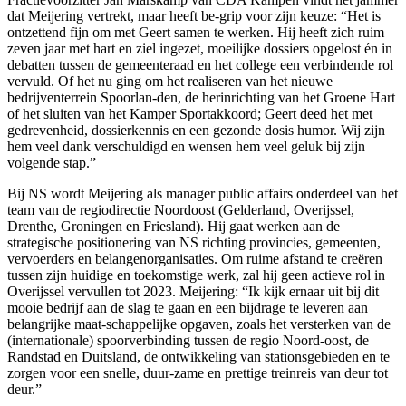
dat Meijering vertrekt, maar heeft be-grip voor zijn keuze: “Het is
ontzettend fijn om met Geert samen te werken. Hij heeft zich ruim
zeven jaar met hart en ziel ingezet, moeilijke dossiers opgelost én in
debatten tussen de gemeenteraad en het college een verbindende rol
vervuld. Of het nu ging om het realiseren van het nieuwe
bedrijventerrein Spoorlan-den, de herinrichting van het Groene Hart
of het sluiten van het Kamper Sportakkoord; Geert deed het met
gedrevenheid, dossierkennis en een gezonde dosis humor. Wij zijn
hem veel dank verschuldigd en wensen hem veel geluk bij zijn
volgende stap.”
Bij NS wordt Meijering als manager public affairs onderdeel van het
team van de regiodirectie Noordoost (Gelderland, Overijssel,
Drenthe, Groningen en Friesland). Hij gaat werken aan de
strategische positionering van NS richting provincies, gemeenten,
vervoerders en belangenorganisaties. Om ruime afstand te creëren
tussen zijn huidige en toekomstige werk, zal hij geen actieve rol in
Overijssel vervullen tot 2023. Meijering: “Ik kijk ernaar uit bij dit
mooie bedrijf aan de slag te gaan en een bijdrage te leveren aan
belangrijke maat-schappelijke opgaven, zoals het versterken van de
(internationale) spoorverbinding tussen de regio Noord-oost, de
Randstad en Duitsland, de ontwikkeling van stationsgebieden en te
zorgen voor een snelle, duur-zame en prettige treinreis van deur tot
deur.”