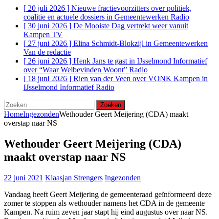
[ 20 juli 2026 ]
Nieuwe fractievoorzitters over politiek,
coalitie en actuele dossiers in Gemeentewerken
Radio
[ 30 juni 2026 ]
De Mooiste Dag vertrekt weer vanuit
Kampen
TV
[ 27 juni 2026 ]
Elina Schmidt-Blokzijl in Gemeentewerken
Van de redactie
[ 26 juni 2026 ]
Henk Jans te gast in IJsselmond Informatief
over “Waar Welbevinden Woont”
Radio
[ 18 juni 2026 ]
Rien van der Veen over VONK Kampen in
IJsselmond Informatief
Radio
Zoeken
naar:
Home
Ingezonden
Wethouder Geert Meijering (CDA) maakt
overstap naar NS
Wethouder Geert Meijering (CDA)
maakt overstap naar NS
22 juni 2021
Klaasjan Strengers
Ingezonden
Vandaag heeft Geert Meijering de gemeenteraad geïnformeerd deze
zomer te stoppen als wethouder namens het CDA in de gemeente
Kampen. Na ruim zeven jaar stapt hij eind augustus over naar NS.