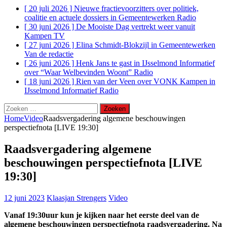
[ 20 juli 2026 ]
Nieuwe fractievoorzitters over politiek,
coalitie en actuele dossiers in Gemeentewerken
Radio
[ 30 juni 2026 ]
De Mooiste Dag vertrekt weer vanuit
Kampen
TV
[ 27 juni 2026 ]
Elina Schmidt-Blokzijl in Gemeentewerken
Van de redactie
[ 26 juni 2026 ]
Henk Jans te gast in IJsselmond Informatief
over “Waar Welbevinden Woont”
Radio
[ 18 juni 2026 ]
Rien van der Veen over VONK Kampen in
IJsselmond Informatief
Radio
Zoeken
naar:
Home
Video
Raadsvergadering algemene beschouwingen
perspectiefnota [LIVE 19:30]
Raadsvergadering algemene
beschouwingen perspectiefnota [LIVE
19:30]
12 juni 2023
Klaasjan Strengers
Video
Vanaf 19:30uur kun je kijken naar het eerste deel van de
algemene beschouwingen perspectiefnota raadsvergadering. Na