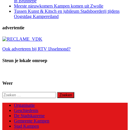
in Brunnepe
Meeste nieuwkomers Kampen komen uit Zwolle
Tussen Kunst & Kitsch en jubileum Stadsboerderij tijdens
Oogstdag Kampereiland
advertentie
Ook adverteren bij RTV IJsselmond?
Steun je lokale omroep
Weer
Zoeken
naar:
Organisatie
Geschiedenis
De Stadskazerne
Gemeente Kampen
Stad Kampen