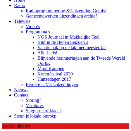
Home
Radio
Radioprogrammering & Uitzending Gemist
Gemeentewerken uitzendingen archief
Televisie
Video’s
Programma’s
NOS Journaal in Makkelijke Taal
Blijf in de Benen Seizoen 2
Van de hak op de tak met meester Jac
Alle Liefs!
Blijvende herinneringen aan de Tweede Wereld
Oorlog
Mooi Kampen
Korenfestival 2020
Hanzedagen 2017
Eerdere LIVE Uitzendingen
Nieuws
Contact
Storing?
Vacatures
Suggestie of klacht
Steun je lokale omroep
Laatste nieuws