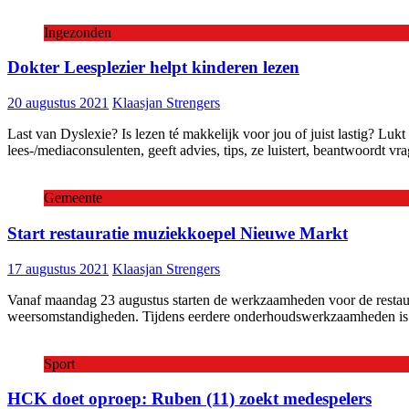
Ingezonden
Dokter Leesplezier helpt kinderen lezen
20 augustus 2021
Klaasjan Strengers
Last van Dyslexie? Is lezen té makkelijk voor jou of juist lastig? Luk
lees-/mediaconsulenten, geeft advies, tips, ze luistert, beantwoordt vra
Gemeente
Start restauratie muziekkoepel Nieuwe Markt
17 augustus 2021
Klaasjan Strengers
Vanaf maandag 23 augustus starten de werkzaamheden voor de restaur
weersomstandigheden. Tijdens eerdere onderhoudswerkzaamheden is g
Sport
HCK doet oproep: Ruben (11) zoekt medespelers