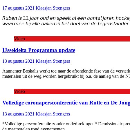
17 augustus 2021
Klaasjan Strengers
𝘙𝘶𝘣𝘦𝘯 𝘪𝘴 𝟙𝟙 𝘫𝘢𝘢𝘳 𝘰𝘶𝘥 𝘦𝘯 𝘴𝘱𝘦𝘦𝘭𝘵 𝘢𝘭 𝘦𝘦𝘯 𝘢𝘢𝘯𝘵𝘢𝘭 𝘫𝘢𝘳𝘦𝘯 𝘩𝘰𝘤𝘬
𝘸𝘢𝘢𝘳𝘮𝘦𝘦 𝘩𝘪𝘫 𝘢𝘭𝘭𝘦 𝘣𝘢𝘭𝘭𝘦𝘯 𝘪𝘯 𝘩𝘦𝘵 𝘥𝘰𝘦𝘭 𝘷𝘢𝘯 𝘥𝘦 𝘵𝘦𝘨𝘦
Video
IJsseldelta Programma update
13 augustus 2021
Klaasjan Strengers
Aannemer Boskalis werkt toe naar de afrondende fase van de versterki
materialen uit de weg worden hergebruikt bij o.a. de aanleg van de N3
Video
Volledige coronapersconferentie van Rutte en De Jon
13 augustus 2021
Klaasjan Strengers
*Volledige persconferentie zonder onderbrekingen* Demissionair pre
de maatregelen rond evenementen.