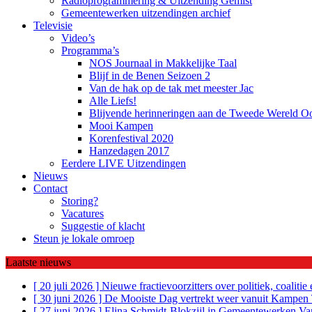
Radioprogrammering & Uitzending Gemist
Gemeentewerken uitzendingen archief
Televisie
Video’s
Programma’s
NOS Journaal in Makkelijke Taal
Blijf in de Benen Seizoen 2
Van de hak op de tak met meester Jac
Alle Liefs!
Blijvende herinneringen aan de Tweede Wereld O
Mooi Kampen
Korenfestival 2020
Hanzedagen 2017
Eerdere LIVE Uitzendingen
Nieuws
Contact
Storing?
Vacatures
Suggestie of klacht
Steun je lokale omroep
Laatste nieuws
[ 20 juli 2026 ]
Nieuwe fractievoorzitters over politiek, coalit
[ 30 juni 2026 ]
De Mooiste Dag vertrekt weer vanuit Kampen
[ 27 juni 2026 ]
Elina Schmidt-Blokzijl in Gemeentewerken
Va