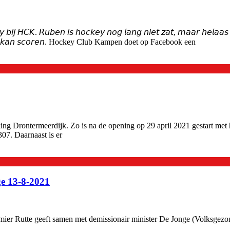
𝘦𝘺 𝘣𝘪𝘫 𝘏𝘊𝘒. 𝘙𝘶𝘣𝘦𝘯 𝘪𝘴 𝘩𝘰𝘤𝘬𝘦𝘺 𝘯𝘰𝘨 𝘭𝘢𝘯𝘨 𝘯𝘪𝘦𝘵 𝘻𝘢𝘵, 𝘮𝘢𝘢𝘳 𝘩𝘦𝘭𝘢𝘢
𝘴𝘵𝘢𝘯𝘥𝘦𝘳 𝘬𝘢𝘯 𝘴𝘤𝘰𝘳𝘦𝘯. Hockey Club Kampen doet op Facebook een
ng Drontermeerdijk. Zo is na de opening op 29 april 2021 gestart met 
07. Daarnaast is er
ge 13-8-2021
mier Rutte geeft samen met demissionair minister De Jonge (Volksgezo