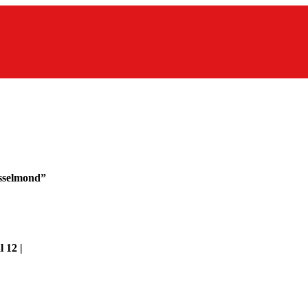
sselmond”
 12 |