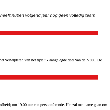
 𝘩𝘦𝘦𝘧𝘵 𝘙𝘶𝘣𝘦𝘯 𝘷𝘰𝘭𝘨𝘦𝘯𝘥 𝘫𝘢𝘢𝘳 𝘯𝘰𝘨 𝘨𝘦𝘦𝘯 𝘷𝘰𝘭𝘭𝘦𝘥𝘪𝘨 𝘵𝘦𝘢𝘮
het verwijderen van het tijdelijk aangelegde deel van de N306. De
ndheid) om 19.00 uur een persconferentie. Het zal met name gaan om