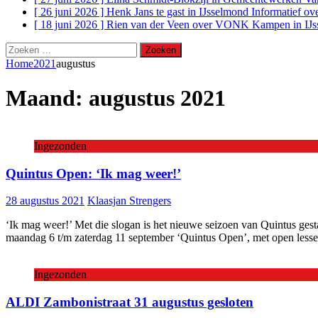
[ 26 juni 2026 ]
Henk Jans te gast in IJsselmond Informatief 
[ 18 juni 2026 ]
Rien van der Veen over VONK Kampen in IJs
Zoeken
naar:
Home
2021
augustus
Maand:
augustus 2021
Ingezonden
Quintus Open: ‘Ik mag weer!’
28 augustus 2021
Klaasjan Strengers
‘Ik mag weer!’ Met die slogan is het nieuwe seizoen van Quintus ges
maandag 6 t/m zaterdag 11 september ‘Quintus Open’, met open lessen 
Ingezonden
ALDI Zambonistraat 31 augustus gesloten