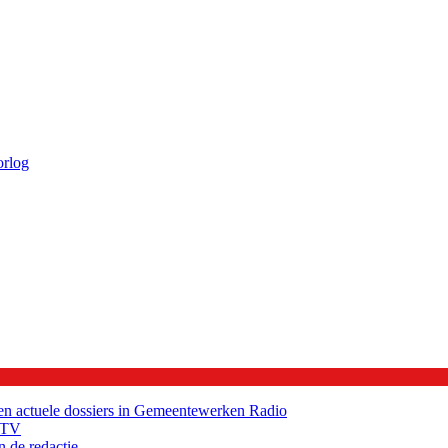
orlog
ie en actuele dossiers in Gemeentewerken
Radio
TV
n de redactie