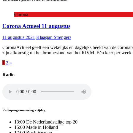
Corona
Corona Actueel 11 augustus
11 augustus 2021
Klaasjan Strengers
CoronaActueel geeft een wekelijks en dagelijks beeld van de coronabes
zijn afkomstig uit het bronbestand van het RIVM. Eén keer per week sc
Berichten
1
2
»
paginering
Radio
Radioprogrammering vrijdag
13:00 De Nederlandstalige top 20
15:00 Made in Holland
17:00 Rock Heaven