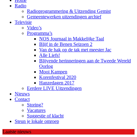
Home
Radio
Radioprogrammering & Uitzending Gemist
Gemeentewerken uitzendingen archief
Televisie
Video’s
Programma’s
NOS Journaal in Makkelijke Taal
Blijf in de Benen Seizoen 2
Van de hak op de tak met meester Jac
Alle Liefs!
Blijvende herinneringen aan de Tweede Wereld
Oorlog
Mooi Kampen
Korenfestival 2020
Hanzedagen 2017
Eerdere LIVE Uitzendingen
Nieuws
Contact
Storing?
Vacatures
Suggestie of klacht
Steun je lokale omroep
Laatste nieuws