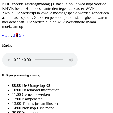
KHC speelde zaterdagmiddag j.l. haar 1e poule wedstrijd voor de
KNVB beker. Het moest aantreden tegen 2e klasser WVF uit
Zwolle. De wedstrijd in Zwolle moest gespeeld worden zonder een
aantal basis spelers. Ziekte en persoonlijke omstandigheden waren
hier debet aan. De wedstrijd in de wijk Westenholte kwam
moeizaam op
Berichten
«
1
…
3
4
5
»
paginering
Radio
Radioprogrammering zaterdag
09:00 De Oranje top 30
10:00 IJsselmond Informatief
11:00 Gemeentewerken
12:00 Kampenaren
13:00 Time is just an illusion
14:00 Nonstop IJsselmond
20:00 Soul moods