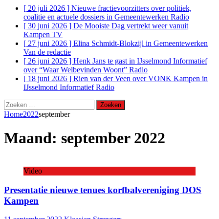
[ 20 juli 2026 ]
Nieuwe fractievoorzitters over politiek,
coalitie en actuele dossiers in Gemeentewerken
Radio
[ 30 juni 2026 ]
De Mooiste Dag vertrekt weer vanuit
Kampen
TV
[ 27 juni 2026 ]
Elina Schmidt-Blokzijl in Gemeentewerken
Van de redactie
[ 26 juni 2026 ]
Henk Jans te gast in IJsselmond Informatief
over “Waar Welbevinden Woont”
Radio
[ 18 juni 2026 ]
Rien van der Veen over VONK Kampen in
IJsselmond Informatief
Radio
Zoeken
naar:
Home
2022
september
Maand:
september 2022
Video
Presentatie nieuwe tenues korfbalvereniging DOS
Kampen