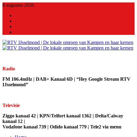
8 augustus 2026
X
Facebook
Youtube
Linkedin
Radio
FM 106.4mHz | DAB+ Kanaal 6D | “Hey Google Stream RTV
IJsselmond”
Televisie
Ziggo kanaal 42 | KPN/Telfort kanaal 1362 | Delta/Caiway
kanaal 12 |
Vodafone kanaal 739 | Odido kanaal 779 | Tele2 via menu